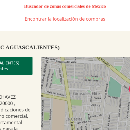
Buscador de zonas comerciales de México
Encontrar la localización de compras
a (SUC AGUASCALIENTES)
ALIENTES)
ntes
 CHAVEZ
20000 ,
ndicaciones de
ro comercial,
artamental
 para la