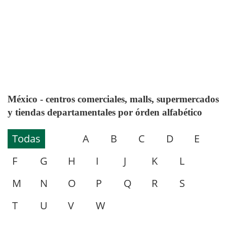
México - centros comerciales, malls, supermercados
y tiendas departamentales por órden alfabético
Todas
A
B
C
D
E
F
G
H
I
J
K
L
M
N
O
P
Q
R
S
T
U
V
W