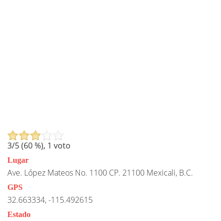
3
/5 (
60
%),
1
voto
Lugar
Ave. López Mateos No. 1100 CP. 21100 Mexicali, B.C.
GPS
32.663334, -115.492615
Estado