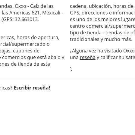
endas. Oxxo - Calz de las
cadena, ubicación, horas de
 las Americas 621, Mexicali -
GPS, direcciones e informaci
. (GPS: 32.663013,
es uno de los mejores lugare
centro comercial/supermerc
tipo de tienda - tiendas de 
mericas, horas de apertura,
tradicionales y mucho más.
ercial/supermercado o
ebajas, cupones de
¿Alguna vez ha visitado Oxxo 
de comercios que está abajo y
una
reseña
y calificar su sati
ones de tienda de esta
';
ricas?
Escribir reseña!