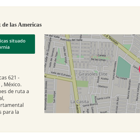
 de las Americas
icas situado
ornia
cas 621 -
 , México.
nes de ruta a
l,
artamental
 para la