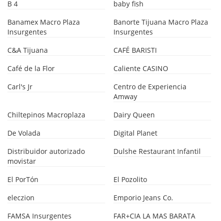
B 4
baby fish
Banamex Macro Plaza
Banorte Tijuana Macro Plaza
Insurgentes
Insurgentes
C&A Tijuana
CAFÉ BARISTI
Café de la Flor
Caliente CASINO
Carl's Jr
Centro de Experiencia
Amway
Chiltepinos Macroplaza
Dairy Queen
De Volada
Digital Planet
Distribuidor autorizado
Dulshe Restaurant Infantil
movistar
El PorTón
El Pozolito
eleczion
Emporio Jeans Co.
FAMSA Insurgentes
FAR+CIA LA MAS BARATA