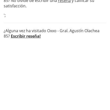
85? No olvide de escribir una
reseña
y calificar su
satisfacción.
';
¿Alguna vez ha visitado Oxxo - Gral. Agustín Olachea
85?
Escribir reseña!