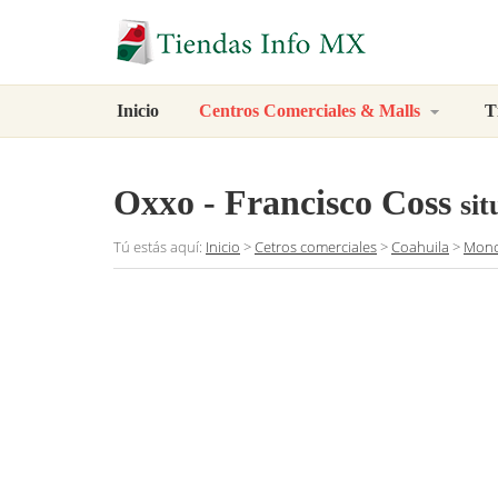
Inicio
Centros Comerciales & Malls
T
Oxxo - Francisco Coss
si
Tú estás aquí:
Inicio
>
Cetros comerciales
>
Coahuila
>
Monc