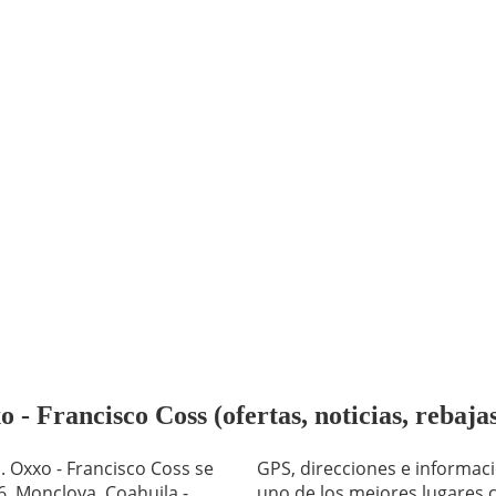
- Francisco Coss (ofertas, noticias, rebaja
GPS, direcciones e informaci
6, Monclova, Coahuila -
uno de los mejores lugares c