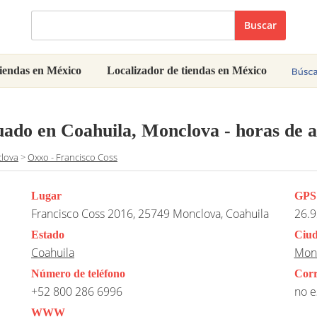
Buscar
iendas en México
Localizador de tiendas en México
tuado en Coahuila, Monclova
- horas de a
lova
>
Oxxo - Francisco Coss
Lugar
GPS
Francisco Coss 2016, 25749 Monclova, Coahuila
26.9
Estado
Ciu
Coahuila
Mon
Número de teléfono
Corr
+52 800 286 6996
no e
WWW