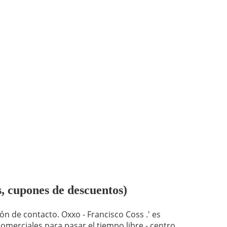
s, cupones de descuentos)
ón de contacto. Oxxo - Francisco Coss .' es
omerciales para pasar el tiempo libre - centro