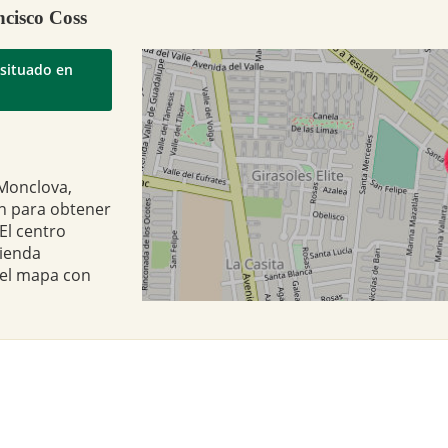
ncisco Coss
n
 Monclova,
ón para obtener
El centro
tienda
 el mapa con