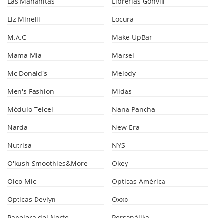
Las Mañanitas
Librerías Gonvill
Liz Minelli
Locura
M.A.C
Make-UpBar
Mama Mia
Marsel
Mc Donald's
Melody
Men's Fashion
Midas
Módulo Telcel
Nana Pancha
Narda
New-Era
Nutrisa
NYS
O'kush Smoothies&More
Okey
Oleo Mio
Opticas América
Opticas Devlyn
Oxxo
Papelera del Norte
Personálika