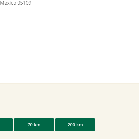
, Mexico 05109
70 km
200 km