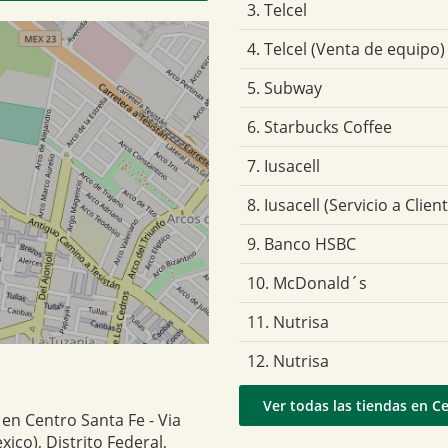
3. Telcel
4. Telcel (Venta de equipo)
5. Subway
6. Starbucks Coffee
7. Iusacell
8. Iusacell (Servicio a Clien
9. Banco HSBC
10. McDonald´s
11. Nutrisa
12. Nutrisa
Ver todas las tiendas en Ce
 en Centro Santa Fe - Via
ico), Distrito Federal,