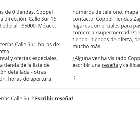
s de 0 tiendas. Coppel
números de teléfono, mapa c
a dirección: Calle Sur 16
contacto. Coppel Tiendas Zap
 Federal - 85000, México.
lugares comerciales para pas
comercial/supermercado/tie
tienda - tiendas de oferta, 
terías Calle Sur, horas de
mucho más.
ntro
al y ofertas especiales,
¿Alguna vez ha visitado Copp
 tienda de la lista de
escribir una
reseña
y califica
ón detallada - otras
';
ón, horas de apertura,
rías Calle Sur?
Escribir reseña!