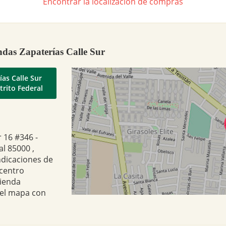
Encontrar la localización de compras
ndas Zapaterías Calle Sur
as Calle Sur
trito Federal
r 16 #346 -
al 85000 ,
ndicaciones de
 centro
tienda
 el mapa con