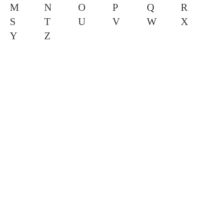
M
N
O
P
Q
R
S
T
U
V
W
X
Y
Z