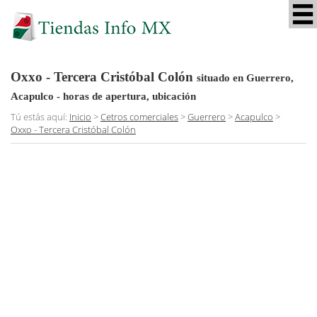
Oxxo - Tercera Cristóbal Colón
situado en Guerrero,
Acapulco
- horas de apertura, ubicación
Tú estás aquí:
Inicio
>
Cetros comerciales
>
Guerrero
>
Acapulco
>
Oxxo - Tercera Cristóbal Colón