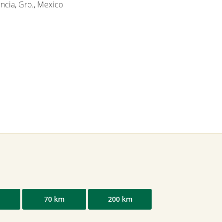
ncia, Gro., Mexico
70 km
200 km