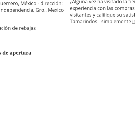
¿Alguna vez ha visitado la t
uerrero, México - dirección:
experiencia con las compras
a Independencia, Gro., Mexico
visitantes y califique su sat
Tamarindos - simplemente
i
ación de rebajas
s de apertura