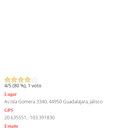
4
/5 (
80
%),
1
voto
Lugar
Av Isla Gomera 3340, 44950 Guadalajara, Jalisco
GPS
20.635551, -103.391830
Estado