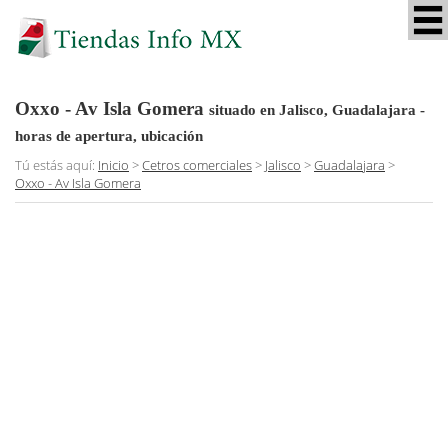
Oxxo - Av Isla Gomera
situado en Jalisco, Guadalajara
-
horas de apertura, ubicación
Tú estás aquí:
Inicio
>
Cetros comerciales
>
Jalisco
>
Guadalajara
>
Oxxo - Av Isla Gomera