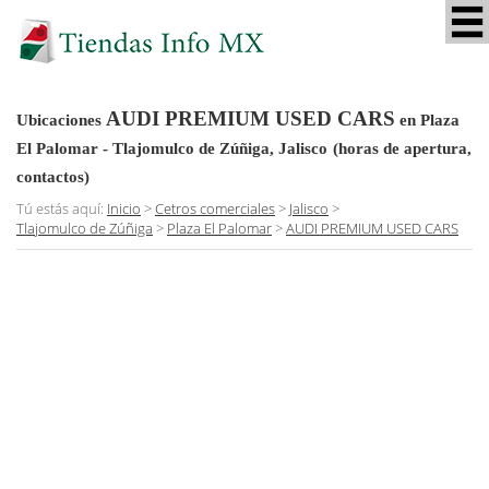
AUDI PREMIUM USED CARS
Ubicaciones
en Plaza
El Palomar - Tlajomulco de Zúñiga, Jalisco
(horas de apertura,
contactos)
Tú estás aquí:
Inicio
>
Cetros comerciales
>
Jalisco
>
Tlajomulco de Zúñiga
>
Plaza El Palomar
>
AUDI PREMIUM USED CARS