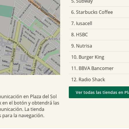
5. Subway
6. Starbucks Coffee
7. Iusacell
8. HSBC
9. Nutrisa
10. Burger King
11. BBVA Bancomer
12. Radio Shack
Ver todas las tiendas en Pl
municación en Plaza del Sol
k en el botón y obtendrá las
municación. La tienda
 para la navegación.