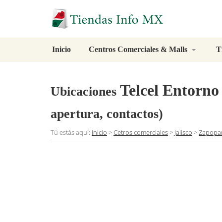
Inicio
Centros Comerciales & Malls
T
Telcel Entorno
Ubicaciones
apertura, contactos)
Tú estás aquí:
Inicio
>
Cetros comerciales
>
Jalisco
>
Zapopa