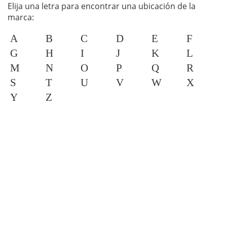
Elija una letra para encontrar una ubicación de la
marca:
A
B
C
D
E
F
G
H
I
J
K
L
M
N
O
P
Q
R
S
T
U
V
W
X
Y
Z