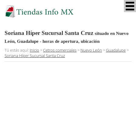
Soriana Híper Sucursal Santa Cruz
situado en Nuevo
León, Guadalupe
- horas de apertura, ubicación
Tú estás aquí:
Inicio
>
Cetros comerciales
>
Nuevo León
>
Guadalupe
>
Soriana Híper Sucursal Santa Cruz