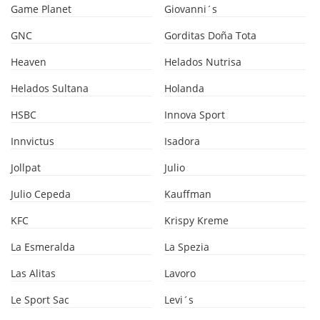
Game Planet
Giovanni´s
GNC
Gorditas Doña Tota
Heaven
Helados Nutrisa
Helados Sultana
Holanda
HSBC
Innova Sport
Innvictus
Isadora
Jollpat
Julio
Julio Cepeda
Kauffman
KFC
Krispy Kreme
La Esmeralda
La Spezia
Las Alitas
Lavoro
Le Sport Sac
Levi´s