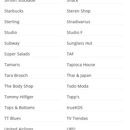
Sirloin Stockade
Snack
Starbucks
Steren Shop
Sterling
Stradivarius
Studio
Studio F
Subway
Sunglass Hut
Súper Salads
TAF
Tamaris
Tapioca House
Tara Brooch
Thai & Japan
The Body Shop
Todo Moda
Tommy Hilfiger
Topp's
Tops & Bottoms
trueKDS
TT Blues
TV Tiendas
United Airlines
UPS!