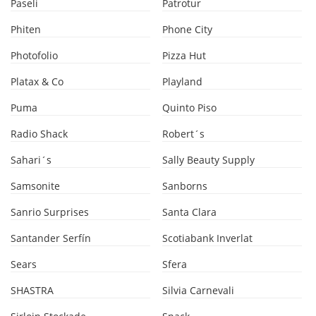
Paseli
Patrotur
Phiten
Phone City
Photofolio
Pizza Hut
Platax & Co
Playland
Puma
Quinto Piso
Radio Shack
Robert´s
Sahari´s
Sally Beauty Supply
Samsonite
Sanborns
Sanrio Surprises
Santa Clara
Santander Serfín
Scotiabank Inverlat
Sears
Sfera
SHASTRA
Silvia Carnevali