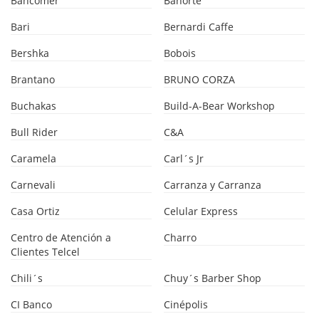
Bancomer
Banorte
Bari
Bernardi Caffe
Bershka
Bobois
Brantano
BRUNO CORZA
Buchakas
Build-A-Bear Workshop
Bull Rider
C&A
Caramela
Carl´s Jr
Carnevali
Carranza y Carranza
Casa Ortiz
Celular Express
Centro de Atención a
Charro
Clientes Telcel
Chili´s
Chuy´s Barber Shop
CI Banco
Cinépolis