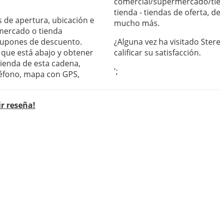
comercial/supermercado/tie
tienda - tiendas de oferta, 
as de apertura, ubicación e
mucho más.
mercado o tienda
 cupones de descuento.
¿Alguna vez ha visitado Ster
s que está abajo y obtener
calificar su satisfacción.
tienda de esta cadena,
';
léfono, mapa con GPS,
ir reseña!