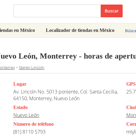
Buscar
iendas en México
Localizador de tiendas en México
Nuevo León, Monterrey
- horas de apertu
onterrey
>
Steren Lincoln
Lugar
GPS
Av. Lincoln No. 5013 poniente, Col. Santa Cecilia,
25.7
64150, Monterrey, Nuevo León
Estado
Ciu
Nuevo León
Mon
Número de teléfono
Corr
(81) 8110 5793
mtyl