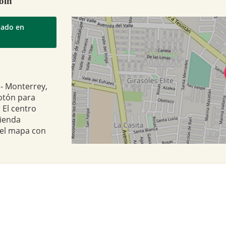
oln
uado en
 - Monterrey,
botón para
 El centro
tienda
 el mapa con