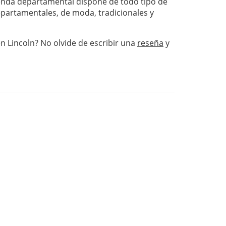
nda departamental dispone de todo tipo de
departamentales, de moda, tradicionales y
en Lincoln? No olvide de escribir una
reseña
y