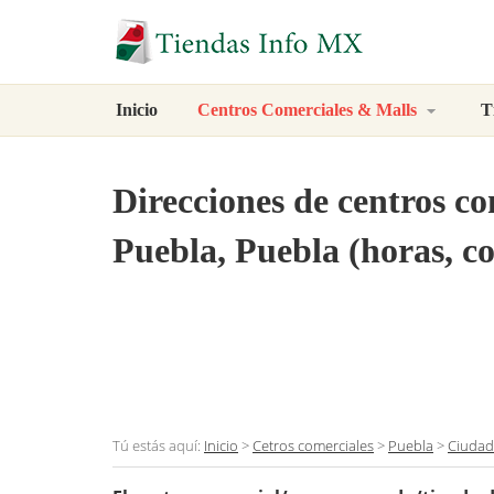
Inicio
Centros Comerciales & Malls
T
Direcciones de centros c
Puebla, Puebla (horas, co
Tú estás aquí:
Inicio
>
Cetros comerciales
>
Puebla
>
Ciudad