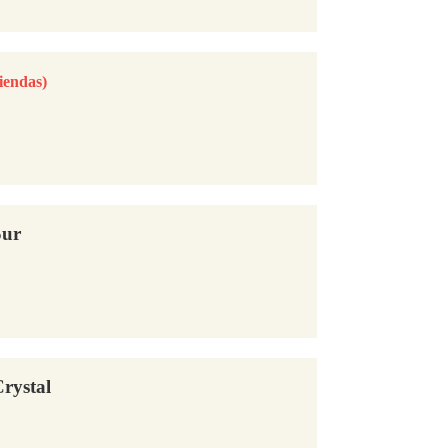
tiendas)
Sur
rystal