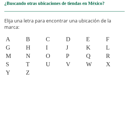
¿Buscando otras ubicaciones de tiendas en México?
Elija una letra para encontrar una ubicación de la
marca:
A
B
C
D
E
F
G
H
I
J
K
L
M
N
O
P
Q
R
S
T
U
V
W
X
Y
Z