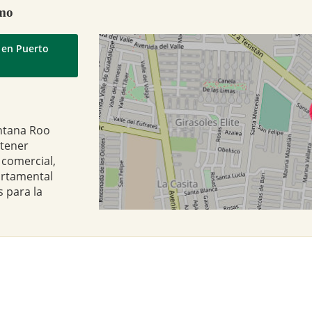
amo
 en Puerto
intana Roo
btener
 comercial,
artamental
 para la