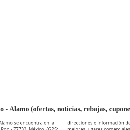
- Alamo (ofertas, noticias, rebajas, cupone
 Alamo se encuentra en la
direcciones e información de
 Roo - 77733, México. (GPS:
mejores lugares comerciales 