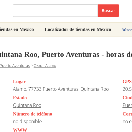
Buscar
iendas en México
Localizador de tiendas en México
uintana Roo, Puerto Aventuras
- horas d
Puerto Aventuras
>
Oxxo - Alamo
Lugar
GPS
Alamo, 77733 Puerto Aventuras, Quintana Roo
20.5
Estado
Ciu
Quintana Roo
Puer
Número de teléfono
Corr
no disponible
no e
WWW