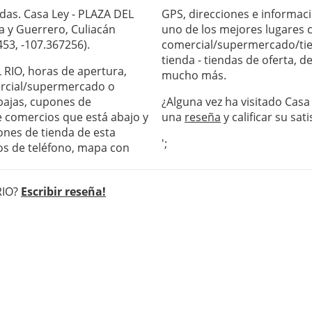
das. Casa Ley - PLAZA DEL
GPS, direcciones e informaci
na y Guerrero, Culiacán
uno de los mejores lugares c
453, -107.367256).
comercial/supermercado/tie
tienda - tiendas de oferta, 
L RIO, horas de apertura,
mucho más.
ercial/supermercado o
ebajas, cupones de
¿Alguna vez ha visitado Casa
de comercios que está abajo y
una
reseña
y calificar su sati
ones de tienda de esta
';
os de teléfono, mapa con
RIO?
Escribir reseña!