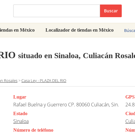
Buscar
iendas en México
Localizador de tiendas en México
 RIO
situado en Sinaloa, Culiacán Rosal
án Rosales
>
Casa Ley - PLAZA DEL RIO
Lugar
GPS
Rafael Buelna y Guerrero CP. 80060 Culiacán, Sin.
24.8
Estado
Ciu
Sinaloa
Culi
Número de teléfono
Núme