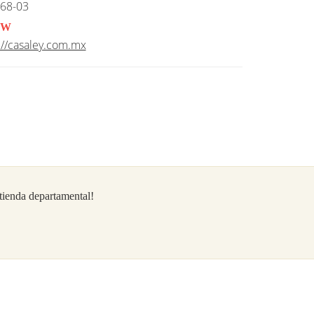
68-03
W
://casaley.com.mx
/tienda departamental!