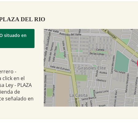
y - PLAZA DEL RIO
IO situado en
errero -
click en el
sa Ley - PLAZA
tienda de
ce señalado en