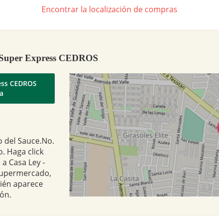
Encontrar la localización de compras
 - Super Express CEDROS
ress CEDROS
oa
o del Sauce.No.
o. Haga click
 a Casa Ley -
 supermercado,
bién aparece
ón.