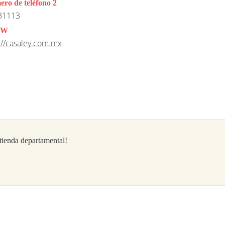
ro de teléfono 2
31113
W
://casaley.com.mx
/tienda departamental!