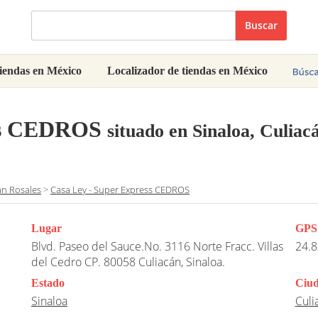
Buscar
iendas en México
Localizador de tiendas en México
ess CEDROS
situado en Sinaloa, Culiac
án Rosales
>
Casa Ley - Super Express CEDROS
Lugar
GPS
Blvd. Paseo del Sauce.No. 3116 Norte Fracc. Villas
24.8
del Cedro CP. 80058 Culiacán, Sinaloa.
Estado
Ciu
Sinaloa
Culi