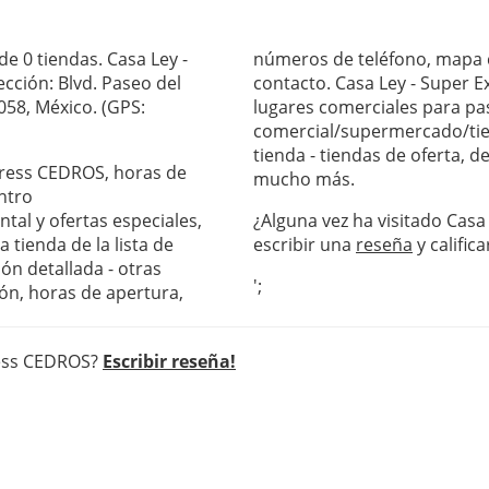
e 0 tiendas. Casa Ley -
números de teléfono, mapa c
cción: Blvd. Paseo del
contacto. Casa Ley - Super 
058, México. (GPS:
lugares comerciales para pas
comercial/supermercado/tie
tienda - tiendas de oferta, 
xpress CEDROS, horas de
mucho más.
ntro
al y ofertas especiales,
¿Alguna vez ha visitado Cas
 tienda de la lista de
escribir una
reseña
y califica
ón detallada - otras
';
ón, horas de apertura,
ress CEDROS?
Escribir reseña!