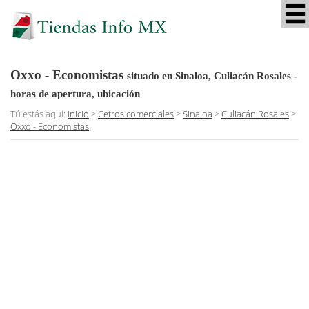
Oxxo - Economistas
situado en Sinaloa, Culiacán Rosales
-
horas de apertura, ubicación
Tú estás aquí:
Inicio
>
Cetros comerciales
>
Sinaloa
>
Culiacán Rosales
>
Oxxo - Economistas