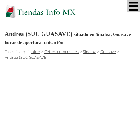
Andrea (SUC GUASAVE)
situado en Sinaloa, Guasave
-
horas de apertura, ubicación
Tú estás aquí:
Inicio
>
Cetros comerciales
>
Sinaloa
>
Guasave
>
Andrea (SUC GUASAVE)