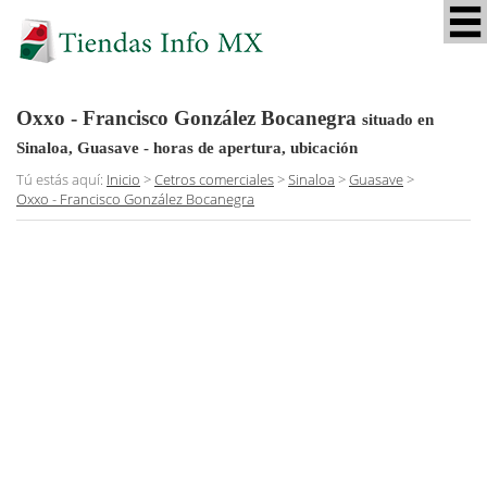
Oxxo - Francisco González Bocanegra
situado en
Sinaloa, Guasave
- horas de apertura, ubicación
Tú estás aquí:
Inicio
>
Cetros comerciales
>
Sinaloa
>
Guasave
>
Oxxo - Francisco González Bocanegra