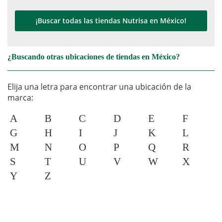
¡Buscar todas las tiendas Nutrisa en México!
¿Buscando otras ubicaciones de tiendas en México?
Elija una letra para encontrar una ubicación de la
marca:
A
B
C
D
E
F
G
H
I
J
K
L
M
N
O
P
Q
R
S
T
U
V
W
X
Y
Z