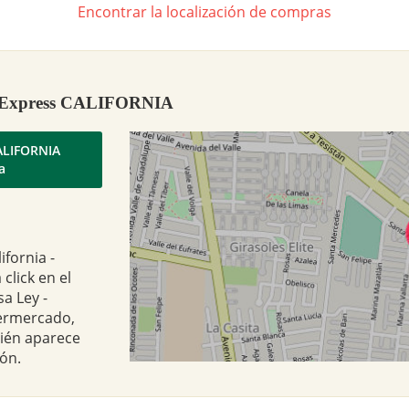
Encontrar la localización de compras
 - Express CALIFORNIA
CALIFORNIA
a
ifornia -
click en el
a Ley -
permercado,
bién aparece
ón.