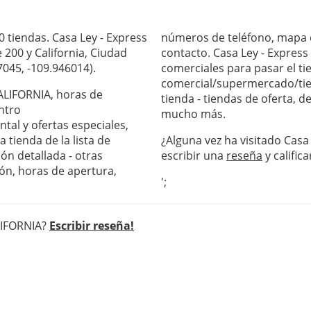
 tiendas. Casa Ley - Express
números de teléfono, mapa c
 200 y California, Ciudad
contacto. Casa Ley - Express
045, -109.946014).
comerciales para pasar el ti
comercial/supermercado/tie
CALIFORNIA, horas de
tienda - tiendas de oferta, 
ntro
mucho más.
al y ofertas especiales,
 tienda de la lista de
¿Alguna vez ha visitado Casa
ón detallada - otras
escribir una
reseña
y califica
ón, horas de apertura,
';
ALIFORNIA?
Escribir reseña!