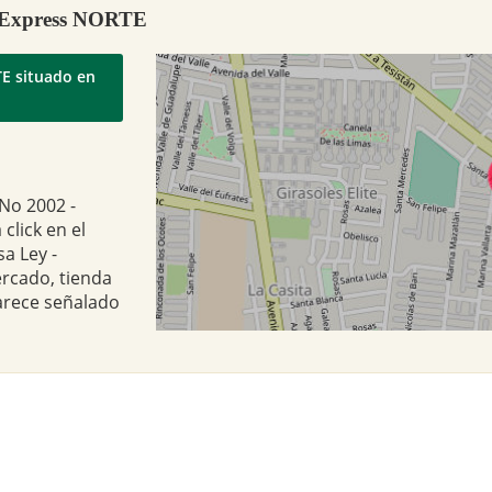
 - Express NORTE
 en
 No 2002 -
click en el
a Ley -
rcado, tienda
arece señalado