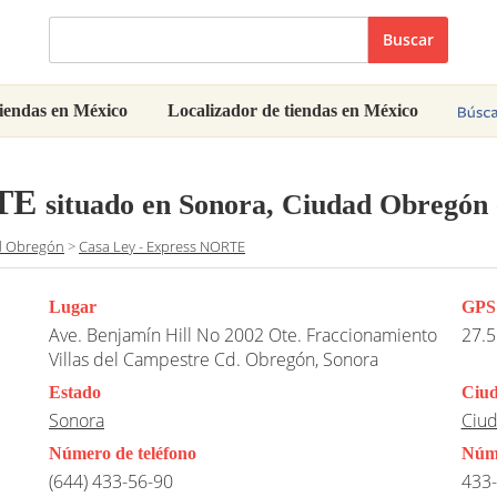
Buscar
iendas en México
Localizador de tiendas en México
RTE
situado en Sonora, Ciudad Obregón
d Obregón
>
Casa Ley - Express NORTE
Lugar
GPS
Ave. Benjamín Hill No 2002 Ote. Fraccionamiento
27.5
Villas del Campestre Cd. Obregón, Sonora
Estado
Ciu
Sonora
Ciu
Número de teléfono
Núme
(644) 433-56-90
433-