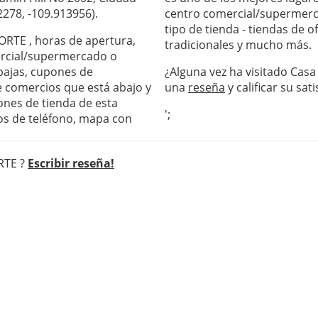
278, -109.913956).
centro comercial/supermerc
tipo de tienda - tiendas de 
NORTE , horas de apertura,
tradicionales y mucho más.
ercial/supermercado o
ebajas, cupones de
¿Alguna vez ha visitado Casa
de comercios que está abajo y
una
reseña
y calificar su sati
ones de tienda de esta
';
os de teléfono, mapa con
ORTE ?
Escribir reseña!