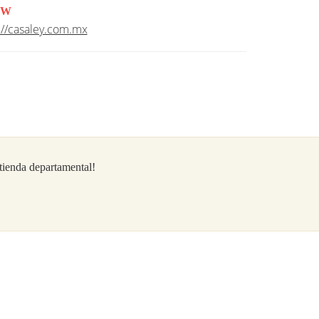
W
://casaley.com.mx
/tienda departamental!