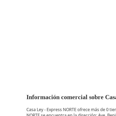
Información comercial sobre Casa
Casa Ley - Express NORTE ofrece más de 0 tiendas. Casa Ley - Express
NORTE se encuentra en la dirección: Ave. Benjamín Hill No 2002, Ciudad