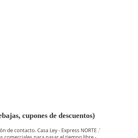
ebajas, cupones de descuentos)
ón de contacto. Casa Ley - Express NORTE .'
s comerciales para pasar el tiempo libre -