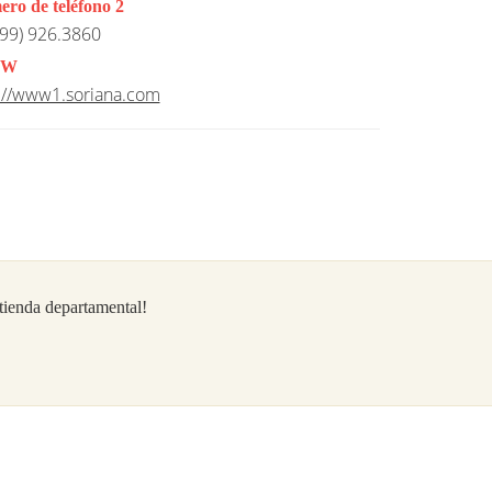
ro de teléfono 2
99) 926.3860
W
://www1.soriana.com
/tienda departamental!