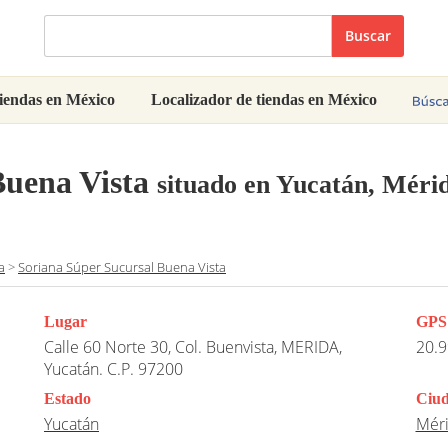
Buscar
iendas en México
Localizador de tiendas en México
Buena Vista
situado en Yucatán, Méri
a
>
Soriana Súper Sucursal Buena Vista
Lugar
GPS
Calle 60 Norte 30, Col. Buenvista, MERIDA,
20.9
Yucatán. C.P. 97200
Estado
Ciu
Yucatán
Mér