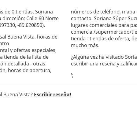
s de 0 tiendas. Soriana
números de teléfono, mapa c
 dirección: Calle 60 Norte
contacto. Soriana Súper Sucu
997330, -89.620850).
lugares comerciales para pas
comercial/supermercado/tie
sal Buena Vista, horas de
tienda - tiendas de oferta, 
ntro
mucho más.
al y ofertas especiales,
 tienda de la lista de
¿Alguna vez ha visitado Sori
ón detallada - otras
escribir una
reseña
y califica
ón, horas de apertura,
';
al Buena Vista?
Escribir reseña!