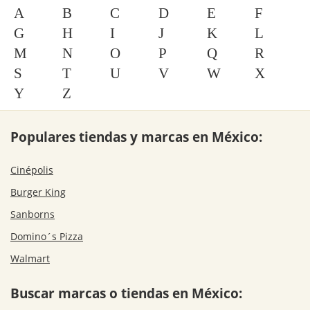
A
B
C
D
E
F
G
H
I
J
K
L
M
N
O
P
Q
R
S
T
U
V
W
X
Y
Z
Populares tiendas y marcas en México:
Cinépolis
Burger King
Sanborns
Domino´s Pizza
Walmart
Buscar marcas o tiendas en México: