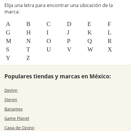
Elija una letra para encontrar una ubicación de la
marca:
A
B
C
D
E
F
G
H
I
J
K
L
M
N
O
P
Q
R
S
T
U
V
W
X
Y
Z
Populares tiendas y marcas en México:
Devlyn
Steren
Banamex
Game Planet
Capa de Ozono