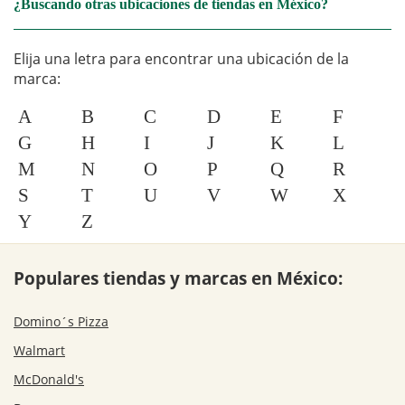
¿Buscando otras ubicaciones de tiendas en México?
Elija una letra para encontrar una ubicación de la
marca:
A
B
C
D
E
F
G
H
I
J
K
L
M
N
O
P
Q
R
S
T
U
V
W
X
Y
Z
Populares tiendas y marcas en México:
Domino´s Pizza
Walmart
McDonald's