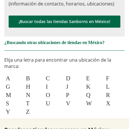
(información de contacto, horarios, ubicaciones)
¡Buscar todas las tiendas Sanborns en México!
¿Buscando otras ubicaciones de tiendas en México?
Elija una letra para encontrar una ubicación de la
marca:
A
B
C
D
E
F
G
H
I
J
K
L
M
N
O
P
Q
R
S
T
U
V
W
X
Y
Z