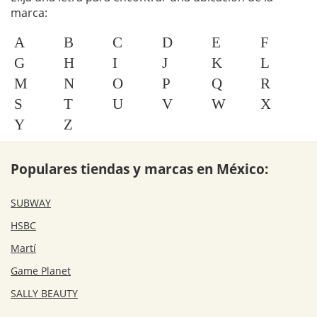
marca:
A
B
C
D
E
F
G
H
I
J
K
L
M
N
O
P
Q
R
S
T
U
V
W
X
Y
Z
Populares tiendas y marcas en México:
SUBWAY
HSBC
Martí
Game Planet
SALLY BEAUTY