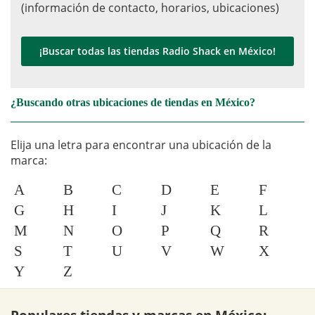
(información de contacto, horarios, ubicaciones)
¡Buscar todas las tiendas Radio Shack en México!
¿Buscando otras ubicaciones de tiendas en México?
Elija una letra para encontrar una ubicación de la
marca:
A
B
C
D
E
F
G
H
I
J
K
L
M
N
O
P
Q
R
S
T
U
V
W
X
Y
Z