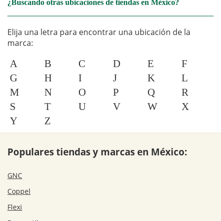
¿Buscando otras ubicaciones de tiendas en México?
Elija una letra para encontrar una ubicación de la
marca:
A
B
C
D
E
F
G
H
I
J
K
L
M
N
O
P
Q
R
S
T
U
V
W
X
Y
Z
Populares tiendas y marcas en México:
GNC
Coppel
Flexi