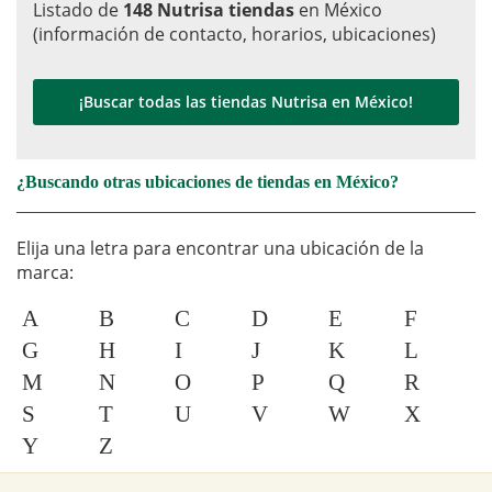
Listado de
148 Nutrisa tiendas
en México
(información de contacto, horarios, ubicaciones)
¡Buscar todas las tiendas Nutrisa en México!
¿Buscando otras ubicaciones de tiendas en México?
Elija una letra para encontrar una ubicación de la
marca:
A
B
C
D
E
F
G
H
I
J
K
L
M
N
O
P
Q
R
S
T
U
V
W
X
Y
Z