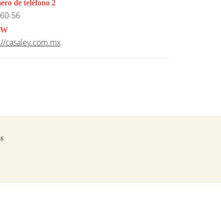
ro de teléfono 2
60-56
W
://casaley.com.mx
s