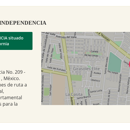
ey - INDEPENDENCIA
NCIA situado
ornia
ia No. 209 -
 , México.
nes de ruta a
l,
artamental
 para la