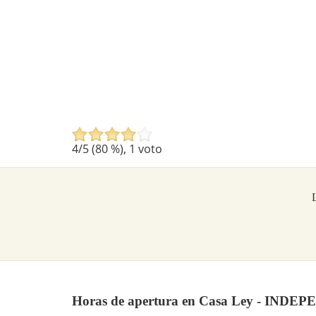
4
/5 (
80
%),
1
voto
L
Horas de apertura en Casa Ley - IND