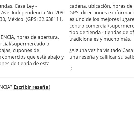
ndas. Casa Ley -
cadena, ubicación, horas de
 Ave. Independencia No. 209
GPS, direcciones e informac
1030, México. (GPS: 32.638111,
es uno de los mejores lugare
centro comercial/supermerc
tipo de tienda - tiendas de 
DENCIA, horas de apertura,
tradicionales y mucho más.
ercial/supermercado o
ebajas, cupones de
¿Alguna vez ha visitado Casa
de comercios que está abajo y
una
reseña
y calificar su sati
ones de tienda de esta
';
ENCIA?
Escribir reseña!