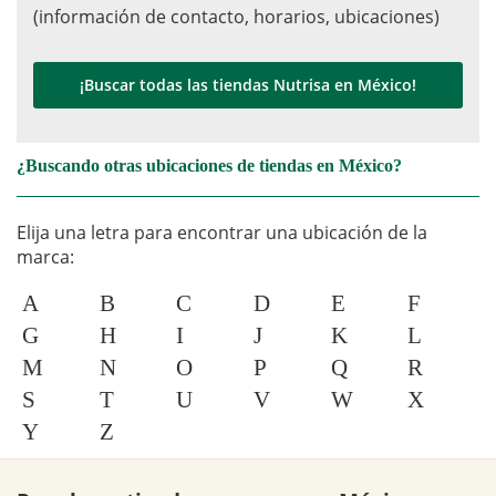
(información de contacto, horarios, ubicaciones)
¡Buscar todas las tiendas Nutrisa en México!
¿Buscando otras ubicaciones de tiendas en México?
Elija una letra para encontrar una ubicación de la
marca:
A
B
C
D
E
F
G
H
I
J
K
L
M
N
O
P
Q
R
S
T
U
V
W
X
Y
Z