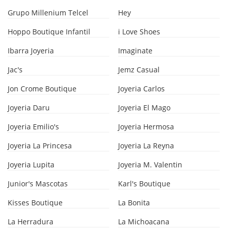
Grupo Millenium Telcel
Hey
Hoppo Boutique Infantil
i Love Shoes
Ibarra Joyeria
Imaginate
Jac's
Jemz Casual
Jon Crome Boutique
Joyeria Carlos
Joyeria Daru
Joyeria El Mago
Joyeria Emilio's
Joyeria Hermosa
Joyeria La Princesa
Joyeria La Reyna
Joyeria Lupita
Joyeria M. Valentin
Junior's Mascotas
Karl's Boutique
Kisses Boutique
La Bonita
La Herradura
La Michoacana