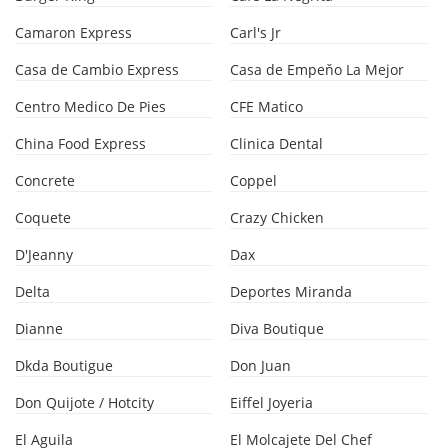
Camaron Express
Carl's Jr
Casa de Cambio Express
Casa de Empeňo La Mejor
Centro Medico De Pies
CFE Matico
China Food Express
Clinica Dental
Concrete
Coppel
Coquete
Crazy Chicken
D'Jeanny
Dax
Delta
Deportes Miranda
Dianne
Diva Boutique
Dkda Boutigue
Don Juan
Don Quijote / Hotcity
Eiffel Joyeria
El Aguila
El Molcajete Del Chef