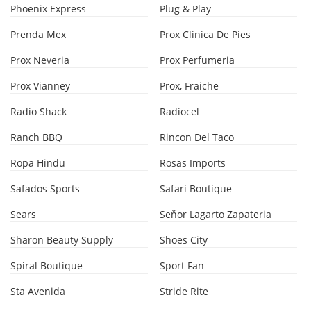
Phoenix Express
Plug & Play
Prenda Mex
Prox Clinica De Pies
Prox Neveria
Prox Perfumeria
Prox Vianney
Prox, Fraiche
Radio Shack
Radiocel
Ranch BBQ
Rincon Del Taco
Ropa Hindu
Rosas Imports
Safados Sports
Safari Boutique
Sears
Seňor Lagarto Zapateria
Sharon Beauty Supply
Shoes City
Spiral Boutique
Sport Fan
Sta Avenida
Stride Rite