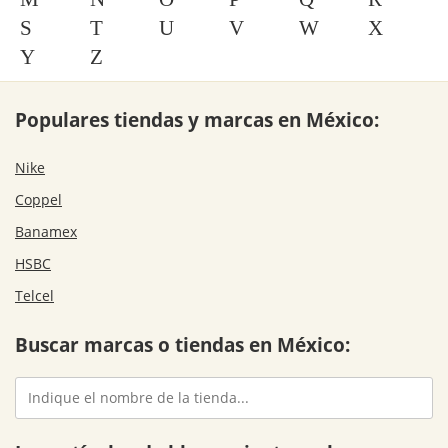
S
T
U
V
W
X
Y
Z
Populares tiendas y marcas en México:
Nike
Coppel
Banamex
HSBC
Telcel
Buscar marcas o tiendas en México: