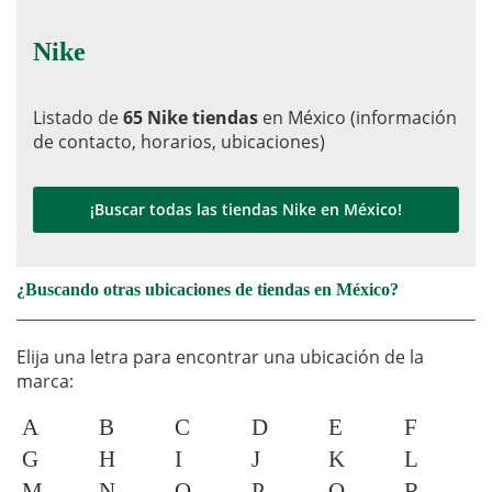
Nike
Listado de
65 Nike tiendas
en México (información
de contacto, horarios, ubicaciones)
¡Buscar todas las tiendas Nike en México!
¿Buscando otras ubicaciones de tiendas en México?
Elija una letra para encontrar una ubicación de la
marca:
A
B
C
D
E
F
G
H
I
J
K
L
M
N
O
P
Q
R