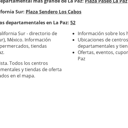
departamental más grande de La Paz:
Plaza Paseo La Paz
ifornia Sur:
Plaza Sendero Los Cabos
das departamentales en La Paz:
52
lifornia Sur - directorio de
Información sobre los 
ur), México. Información
Ubicaciones de centros
upermercados, tiendas
departamentales y tien
z.
Ofertas, eventos, cup
Paz
mentales y tiendas de oferta
alados en el mapa.