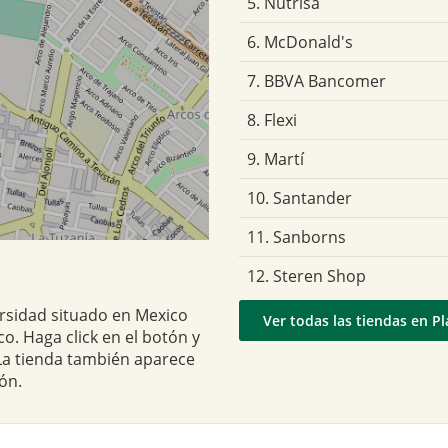
5. Nutrisa
6. McDonald's
7. BBVA Bancomer
8. Flexi
9. Martí
10. Santander
11. Sanborns
12. Steren Shop
ersidad situado en Mexico
Ver todas las tiendas en P
co. Haga click en el botón y
 La tienda también aparece
ón.