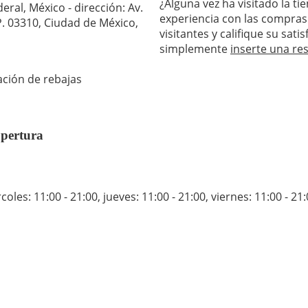
¿Alguna vez ha visitado la t
eral, México - dirección: Av.
experiencia con las compras
P. 03310, Ciudad de México,
visitantes y califique su sat
simplemente
inserte una re
ación de rebajas
apertura
coles: 11:00 - 21:00
,
jueves: 11:00 - 21:00
,
viernes: 11:00 - 21