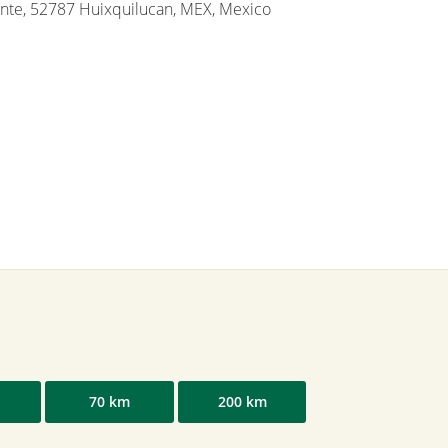
onte, 52787 Huixquilucan, MEX, Mexico
70 km
200 km