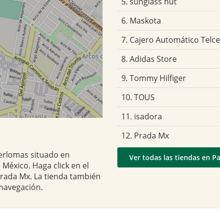
5. sunglass hut
6. Maskota
7. Cajero Automático Telce
8. Adidas Store
9. Tommy Hilfiger
10. TOUS
11. isadora
12. Prada Mx
terlomas situado en
Ver todas las tiendas en P
México. Haga click en el
Prada Mx. La tienda también
 navegación.