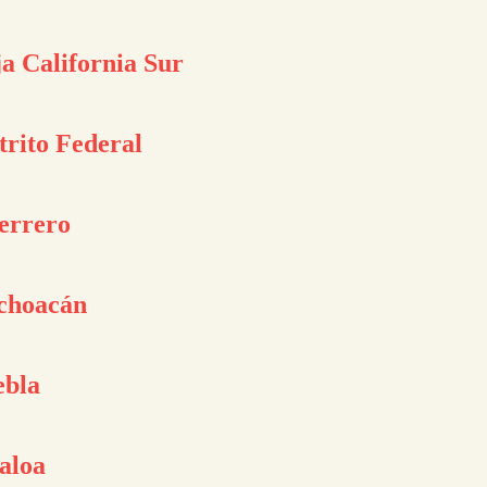
a California Sur
trito Federal
errero
choacán
ebla
aloa