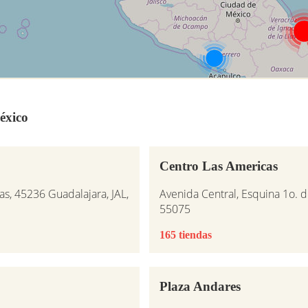
éxico
Centro Las Americas
s, 45236 Guadalajara, JAL,
Avenida Central, Esquina 1o. 
55075
165 tiendas
Plaza Andares