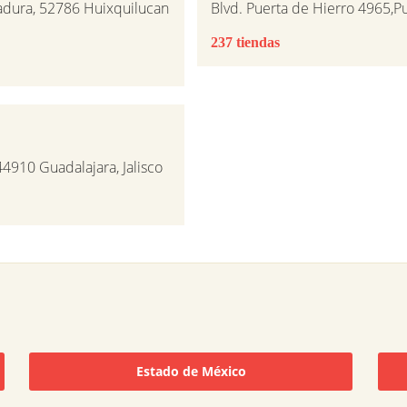
adura, 52786 Huixquilucan
Blvd. Puerta de Hierro 4965,P
237 tiendas
44910 Guadalajara, Jalisco
Estado de México