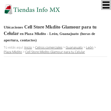
Cell Store Mkdito Glamour para tu
Ubicaciones
Celular
en Plaza Mkdito - León, Guanajuato
(horas de
apertura, contactos)
Tú estás aquí:
Inicio
>
Cetros comerciales
>
Guanajuato
>
León
>
Plaza Mkdito
>
Cell Store Mkdito Glamour para tu Celular