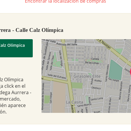
Encontrar la localización de compras
rera - Calle Calz Olímpica
Calz Olímpica
lz Olímpica
a click en el
dega Aurrera -
ermercado,
bién aparece
ón.