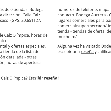
ás de 0 tiendas. Bodega
números de teléfono, mapa c
a dirección: Calle Calz
contacto. Bodega Aurrera - C
éxico. (GPS: 20.651127,
lugares comerciales para pas
comercial/supermercado/tie
tienda - tiendas de oferta, 
lle Calz Olímpica, horas de
mucho más.
ntro
al y ofertas especiales,
¿Alguna vez ha visitado Bode
 tienda de la lista de
escribir una
reseña
y califica
ón detallada - otras
';
ón, horas de apertura,
e Calz Olímpica?
Escribir reseña!